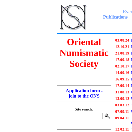
Even
Publications
Oriental
03.08.24
12.10.21
Numismatic
21.08.19
17.09.18
Society
02.10.17
14.09.16
16.09.15
17.09.14
Application form -
31.08.13
join to the ONS
13.09.12
03.03.12
Site search:
07.09.11
09.04.11
12.02.11